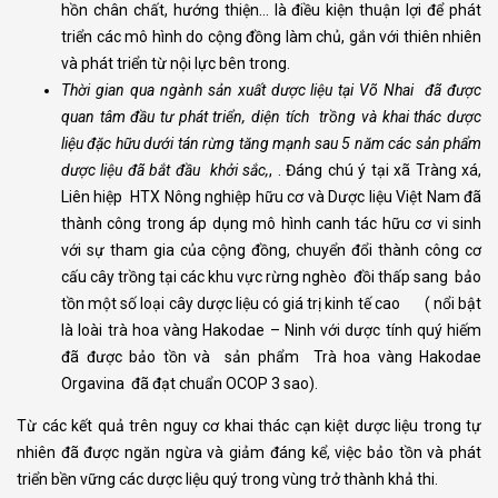
hồn chân chất, hướng thiện… là điều kiện thuận lợi để phát
triển các mô hình do cộng đồng làm chủ, gắn với thiên nhiên
và phát triển từ nội lực bên trong.
Thời gian qua ngành sản xuất dược liệu tại Võ Nhai đã được
quan tâm đầu tư phát triển, diện tích
trồng và khai thác dược
liệu đặc hữu dưới tán rừng tăng
mạnh sau 5 năm các sản phẩm
dược liệu đã bắt đầu khởi sắc,
, . Đáng chú ý tại xã Tràng xá,
Liên hiệp HTX Nông nghiệp hữu cơ và Dược liệu Việt Nam đã
thành công trong áp dụng mô hình canh tác hữu cơ vi sinh
với sự tham gia của cộng đồng, chuyển đổi thành công cơ
cấu cây trồng tại các khu vực rừng nghèo đồi thấp sang bảo
tồn một số loại cây dược liệu có giá trị kinh tế cao ( nổi bật
là loài trà hoa vàng Hakodae – Ninh với dược tính quý hiếm
đã được bảo tồn và sản phẩm Trà hoa vàng Hakodae
Orgavina đã đạt chuẩn OCOP 3 sao).
Từ các kết quả trên nguy cơ khai thác cạn kiệt dược liệu trong tự
nhiên đã được ngăn ngừa và giảm đáng kể, việc bảo tồn và phát
triển bền vững các dược liệu quý trong vùng trở thành khả thi.