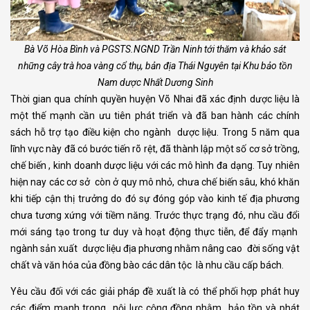
Bà Võ Hòa Bình và PGSTS.NGND Trần Ninh tới thăm và khảo sát
những cây trà hoa vàng cổ thụ, bản địa Thái Nguyên tại Khu bảo tồn
Nam dược Nhất Dương Sinh
Thời gian qua chính quyền huyện Võ Nhai đã xác định dược liệu là
một thế mạnh cần ưu tiên phát triển và đã ban hành các chính
sách hỗ trợ tạo điều kiện cho ngành dược liệu. Trong 5 năm qua
lĩnh vực này đã có bước tiến rõ rệt, đã thành lập một số cơ sở trồng,
chế biến , kinh doanh dược liệu với các mô hình đa dạng. Tuy nhiên
hiện nay các cơ sở còn ở quy mô nhỏ, chưa chế biến sâu, khó khăn
khi tiếp cận thị trưởng do đó sự đóng góp vào kinh tế địa phương
chưa tương xứng với tiềm năng. Trước thực trạng đó, nhu cầu đổi
mới sáng tạo trong tư duy và hoạt động thực tiễn, để đẩy mạnh
ngành sản xuất dược liệu địa phương nhằm nâng cao đời sống vật
chất và văn hóa của đồng bào các dân tộc là nhu cầu cấp bách.
Yêu cầu đối với các giải pháp đề xuất là có thể phối hợp phát huy
các điểm mạnh trong nội lực cộng đồng nhằm bảo tồn và phát