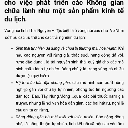
cho việc phát triển các Không gian
chữa lành như một sản phẩm kinh tế
du lịch.
Vùng núi tỉnh Thái Nguyên – đặc biệt là ở vùng núi cao như Võ Nhai
sở hữu các ưu thế cho các trải nghiệm du lịch:
Sinh thái tự nhiên đa dạng và chưa bị thương mại hóa mạnh
:
Khí
hậu cao nguyên với rừng già, thác suối, hang động đá vôi,
rừng đặc dụng… là tài nguyên sinh thái quý giá cho các mô
hình chữa lành tự nhiên. Đáng chú ý là trong vùng có nhiều
dược liệu quý hiếm.
Hệ tri thức bản địa phong phú
:
các mô hình sản xuất nông
nghiệp gắn với chu kỳ tự nhiên, phong tục tín ngưỡng các
dân tộc Dao, Tày, Nùng,Mông …qua các bài thuốc nam gia
truyền, những lễ hội văn hóa dân gian, các bài hát ru, nghi lễ
cầu an, tạ ơn rừng,…
Cộng đồng gắn bó mật thiết với thiên nhiên
:
Các cộng đồng
nhỏ, lối sống thuận tự nhiên, tính kết nối xã hội cao với tâm