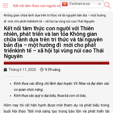
Vietnamese
Kết nối tâm thức con người với Thiên nhiên, phát triển và lan tỏa Không gian chữa lành dựa trên tri thức và tài nguyên bản địa – một hướng đi mới cho phát triểnkinh tế – xã hội tại vùng núi cao Thái Nguyên
LOGIN
REGISTER
Home
»
Kết nối tâm thức con người với Thiên nhiên, phát triển và lan tỏa
Không gian chữa lành dựa trên tri thức và tài nguyên bản địa – một hướng
đi mới cho phát triểnkinh tế – xã hội tại vùng núi cao Thái Nguyên
Kết nối tâm thức con người với Thiên
Enter your username and password to login.
nhiên, phát triển và lan tỏa Không gian
chữa lành dựa trên tri thức và tài nguyên
bản địa – một hướng đi mới cho phát
triểnkinh tế – xã hội tại vùng núi cao Thái
Nguyên
Remember me
Lost password?
Tháng 6 11, 2025
9:39 sáng
Kính thưa
các đồng chí lãnh đạo huyện Võ Nhai và đại diện các
cơ quan chức năng,
Or login with
Kính
thưa các
quý vị đại biểu, t
hưa bà con cô bác,
Hôm nay tôi rất hân hạnh được mời tham dự và phát biểu trong
buổi Hội thảo “Đổi mới sáng tạo trong bảo tồn và phát triển tài
Continue with
Facebook