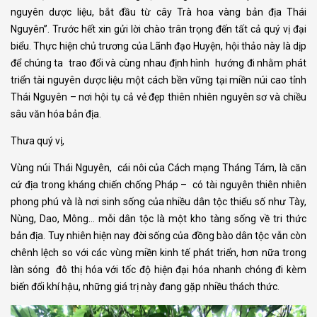
nguyên dược liệu, bắt đầu từ cây Trà hoa vàng bản địa Thái
Nguyên”. Trước hết xin gửi lời chào trân trọng đến tất cả quý vị đại
Continue with
Google
biểu. Thực hiện chủ trương của Lãnh đạo Huyện, hội thảo này là dịp
để chúng ta trao đổi và cùng nhau định hình hướng đi nhằm phát
triển tài nguyên dược liệu một cách bền vững tại miền núi cao tỉnh
Thái Nguyên – nơi hội tụ cả vẻ đẹp thiên nhiên nguyên sơ và chiều
sâu văn hóa bản địa.
Thưa quý vị,
Vùng núi Thái Nguyên, cái nôi của Cách mạng Tháng Tám, là căn
cứ địa trong kháng chiến chống Pháp – có tài nguyên thiên nhiên
phong phú và là nơi sinh sống của nhiều dân tộc thiểu số như Tày,
Nùng, Dao, Mông… mỗi dân tộc là một kho tàng sống về tri thức
bản địa. Tuy nhiên hiện nay đời sống của đồng bào dân tộc vẫn còn
chênh lệch so với các vùng miền kinh tế phát triển, hơn nữa trong
làn sóng đô thị hóa với tốc độ hiện đại hóa nhanh chóng đi kèm
biến đổi khí hậu, những giá trị này đang gặp nhiều thách thức.